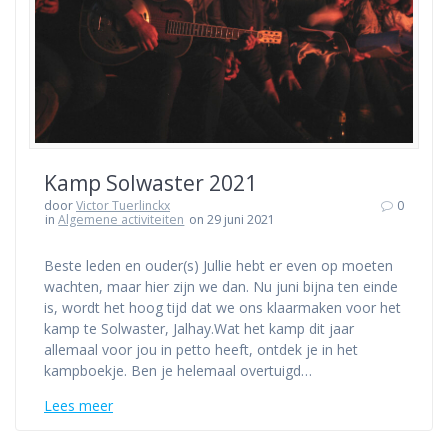
Kamp Solwaster 2021
door
Victor Tuerlinckx
0
in
Algemene activiteiten
on 29 juni 2021
Beste leden en ouder(s) Jullie hebt er even op moeten
wachten, maar hier zijn we dan. Nu juni bijna ten einde
is, wordt het hoog tijd dat we ons klaarmaken voor het
kamp te Solwaster, Jalhay.Wat het kamp dit jaar
allemaal voor jou in petto heeft, ontdek je in het
kampboekje. Ben je helemaal overtuigd…
Lees meer