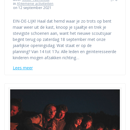
in
Algemene activiteiten
on 12 september 2021
EIN-DE-LIJK! Haal dat hemd waar je zo trots op bent
maar weer uit de kast, knoop je sjaaltje en trek je
stevigste schoenen aan, want het nieuwe scoutsjaar
begint terug op zaterdag 18 september met onze
jaarlijkse openingsdag. Wat staat er op de
planning? Van 14 tot 17u: Alle leden en geïnteresseerde
kinderen mogen afzakken richting…
Lees meer