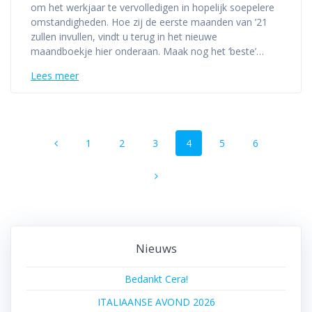
om het werkjaar te vervolledigen in hopelijk soepelere
omstandigheden. Hoe zij de eerste maanden van ’21
zullen invullen, vindt u terug in het nieuwe
maandboekje hier onderaan. Maak nog het ‘beste’…
Lees meer
Berichtnavigatie
Pagina
Pagina
Pagina
Pagina
Pagina
Pagina
1
2
3
4
5
6
Nieuws
Bedankt Cera!
ITALIAANSE AVOND 2026