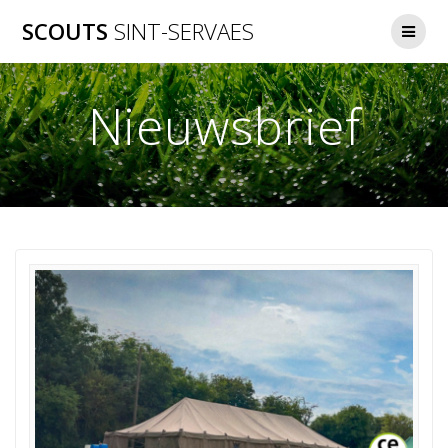
Ga
SCOUTS
SINT-SERVAES
naar
de
inhoud
Nieuwsbrief