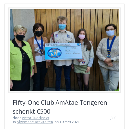
Fifty-One Club AmAtae Tongeren
schenkt €500
door
Victor Tuerlinckx
0
in
Algemene activiteiten
on 19 mei 2021