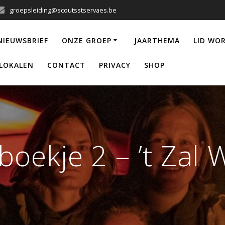
groepsleiding@scoutsstservaes.be
NIEUWSBRIEF
ONZE GROEP
JAARTHEMA
LID WO
LOKALEN
CONTACT
PRIVACY
SHOP
ekje 2 – ’t Zal W