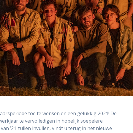
jaarsperiode toe te wensen en een gelukkig 2021! De
 werkjaar te vervolledigen in hopelijk soepelere
n ’21 zullen invullen, vindt u terug in het nieuwe