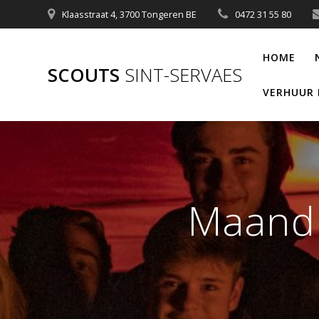
Ga
Klaasstraat 4, 3700 Tongeren BE
0472 31 55 80
naar
de
HOME
inhoud
SCOUTS
SINT-SERVAES
VERHUUR 
Maandbo