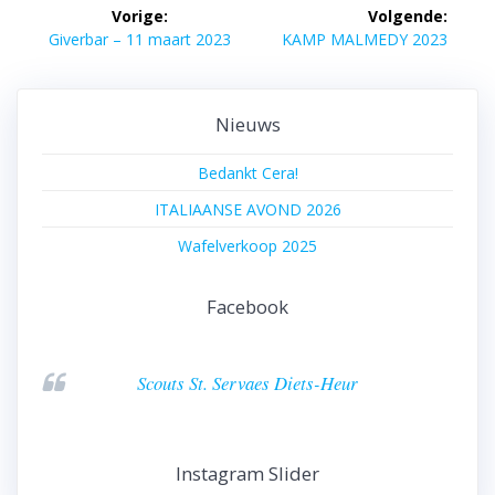
Bericht
Vorige:
Volgende:
navigatie
Vorig
Volgend
Giverbar – 11 maart 2023
KAMP MALMEDY 2023
bericht:
bericht:
Nieuws
Bedankt Cera!
ITALIAANSE AVOND 2026
Wafelverkoop 2025
Facebook
Scouts St. Servaes Diets-Heur
Instagram Slider